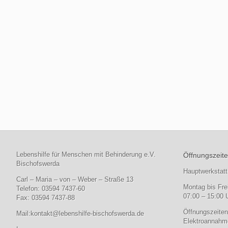
Lebenshilfe für Menschen mit Behinderung e.V.
Öffnungszeite
Bischofswerda
Hauptwerkstatt
Carl – Maria – von – Weber – Straße 13
Montag bis Fre
Telefon: 03594 7437-60
07:00 – 15:00 
Fax: 03594 7437-88
Öffnungszeiten
Mail:
kontakt@lebenshilfe-bischofswerda.de
Elektroannahme