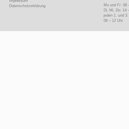
Impressum
Mo und Fr: 08 
Datenschutzerklärung
Di, Mi, Do: 14 
jeden 1. und 3
08 – 12 Uhr
© www.lebenshilfe-bisc