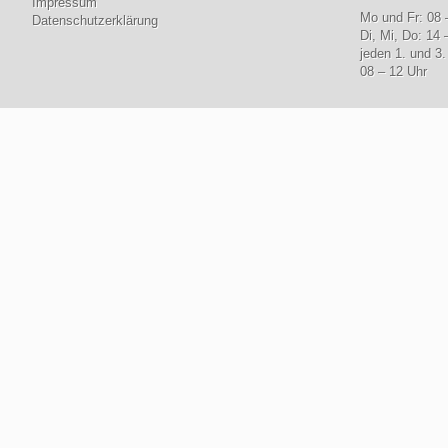
Impressum
Mo und Fr: 08 
Datenschutzerklärung
Di, Mi, Do: 14 
jeden 1. und 3
08 – 12 Uhr
© www.lebenshilfe-bisc