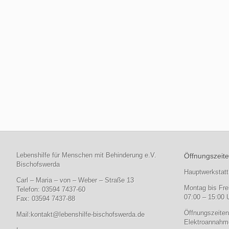
Lebenshilfe für Menschen mit Behinderung e.V.
Öffnungszeite
Bischofswerda
Hauptwerkstatt
Carl – Maria – von – Weber – Straße 13
Montag bis Fre
Telefon: 03594 7437-60
07:00 – 15:00 
Fax: 03594 7437-88
Öffnungszeiten
Mail:
kontakt@lebenshilfe-bischofswerda.de
Elektroannahme