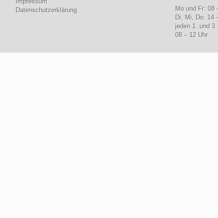
Impressum
Mo und Fr: 08 
Datenschutzerklärung
Di, Mi, Do: 14 
jeden 1. und 3
08 – 12 Uhr
© www.lebenshilfe-bisc