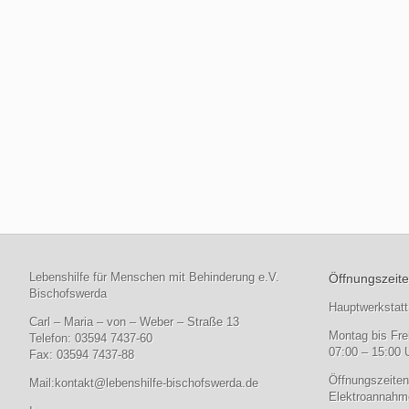
Lebenshilfe für Menschen mit Behinderung e.V.
Öffnungszeite
Bischofswerda
Hauptwerkstatt
Carl – Maria – von – Weber – Straße 13
Montag bis Fre
Telefon: 03594 7437-60
07:00 – 15:00 
Fax: 03594 7437-88
Öffnungszeiten
Mail:
kontakt@lebenshilfe-bischofswerda.de
Elektroannahme